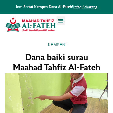
Skip
Jom Sertai Kempen Dana Al-Fateh!
Infaq Sekarang
to
content
KEMPEN
Dana baiki surau
Maahad Tahfiz Al-Fateh