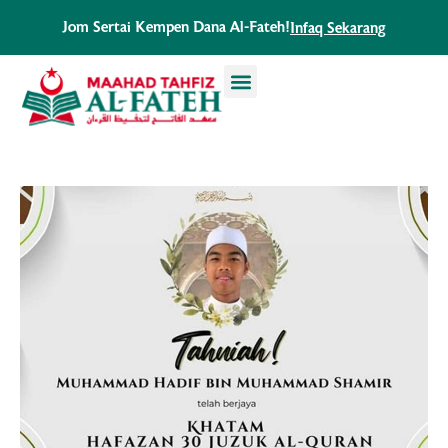
Skip
Jom Sertai Kempen Dana Al-Fateh!
Infaq Sekarang
to
content