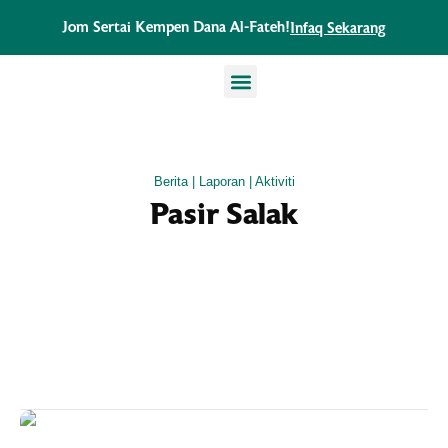
Skip
Jom Sertai Kempen Dana Al-Fateh!
Infaq Sekarang
to
content
TENTANG KAMI
PROJEK AL-FATEH
PUSAT LATIHAN TAHFIZ
BERITA & AKTIVITI
Berita | Laporan | Aktiviti
Pasir Salak