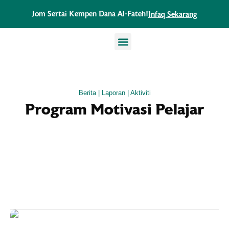
Skip
Jom Sertai Kempen Dana Al-Fateh!
Infaq Sekarang
to
content
TENTANG KAMI
PROJEK AL-FATEH
PUSAT LATIHAN TAHFIZ
BERITA & AKTIVITI
Berita | Laporan | Aktiviti
Program Motivasi Pelajar