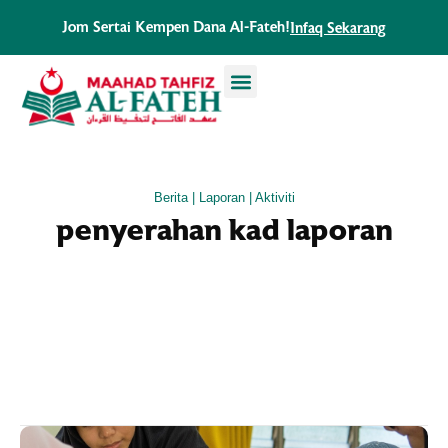
Skip
Jom Sertai Kempen Dana Al-Fateh!
Infaq Sekarang
to
content
Berita | Laporan | Aktiviti
penyerahan kad laporan